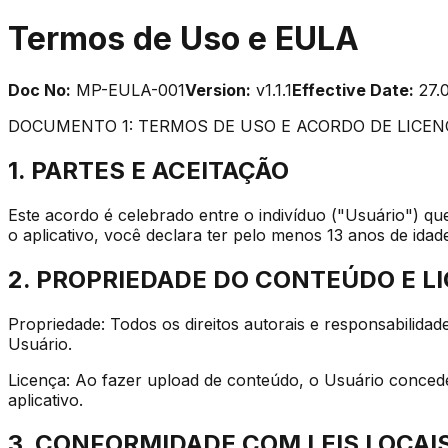
Termos de Uso e EULA
Doc No:
MP-EULA-001
Version:
v1.1.1
Effective Date:
27.
DOCUMENTO 1: TERMOS DE USO E ACORDO DE LICEN
1. PARTES E ACEITAÇÃO
Este acordo é celebrado entre o indivíduo ("Usuário") que
o aplicativo, você declara ter pelo menos 13 anos de idad
2. PROPRIEDADE DO CONTEÚDO E L
Propriedade: Todos os direitos autorais e responsabilidad
Usuário.
Licença: Ao fazer upload de conteúdo, o Usuário concede à
aplicativo.
3. CONFORMIDADE COM LEIS LOCAI