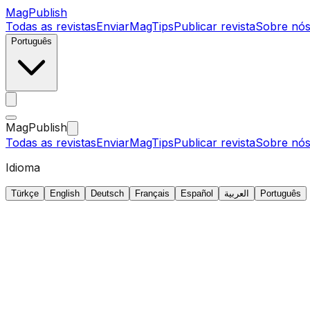
MagPublish
Todas as revistas
Enviar
MagTips
Publicar revista
Sobre nó
Português
MagPublish
Todas as revistas
Enviar
MagTips
Publicar revista
Sobre nó
Idioma
Türkçe
English
Deutsch
Français
Español
العربية
Português