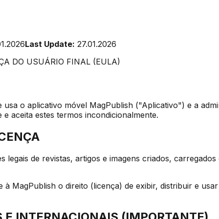
01.2026
Last Update:
27.01.2026
ÇA DO USUÁRIO FINAL (EULA)
 usa o aplicativo móvel MagPublish ("Aplicativo") e a admi
e e aceita estes termos incondicionalmente.
ICENÇA
es legais de revistas, artigos e imagens criados, carregad
 MagPublish o direito (licença) de exibir, distribuir e us
S E INTERNACIONAIS (IMPORTANTE)