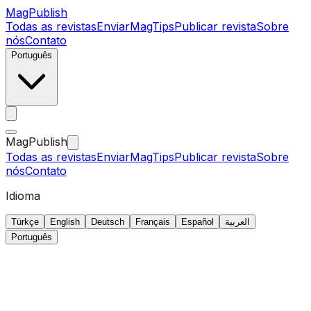
MagPublish
Todas as revistas
Enviar
MagTips
Publicar revista
Sobre
nós
Contato
Português
MagPublish
Todas as revistas
Enviar
MagTips
Publicar revista
Sobre
nós
Contato
Idioma
Türkçe
English
Deutsch
Français
Español
العربية
Português