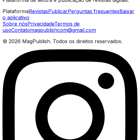
Plataforma de leitura e publicação de revistas digitais.
Plataforma
Revistas
Publicar
Perguntas frequentes
Baixar
o aplicativo
Sobre nós
Privacidade
Termos de
uso
Contato
magpublishcom@gmail.com
©
2026
MagPublish.
Todos os direitos reservados.