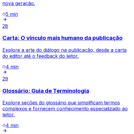
nova geração.
5
min
28
Carta: O vínculo mais humano da publicação
Explore a arte do diálogo na publicação, desde a carta
do editor até o feedback do leitor.
4
min
29
Glossário: Guia de Terminologia
Explore seções do glossário que simplificam termos
complexos e fornecem conhecimento especializado ao
leitor.
4
min