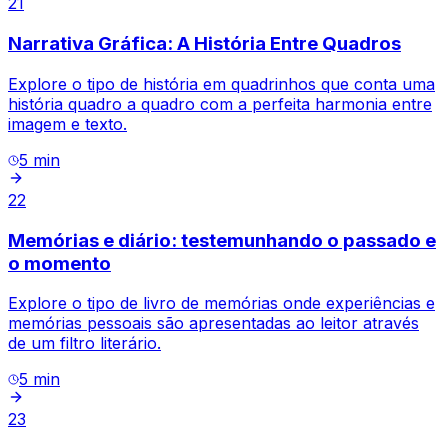
21
Narrativa Gráfica: A História Entre Quadros
Explore o tipo de história em quadrinhos que conta uma
história quadro a quadro com a perfeita harmonia entre
imagem e texto.
5
min
22
Memórias e diário: testemunhando o passado e
o momento
Explore o tipo de livro de memórias onde experiências e
memórias pessoais são apresentadas ao leitor através
de um filtro literário.
5
min
23