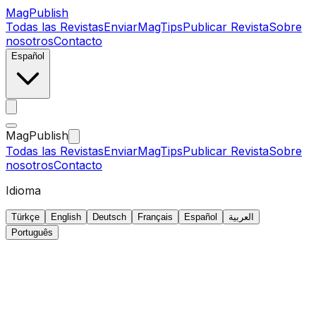
MagPublish
Todas las Revistas
Enviar
MagTips
Publicar Revista
Sobre
nosotros
Contacto
Español
MagPublish
Todas las Revistas
Enviar
MagTips
Publicar Revista
Sobre
nosotros
Contacto
Idioma
Türkçe
English
Deutsch
Français
Español
العربية
Português