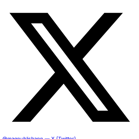
@magpublishapp — X (Twitter)