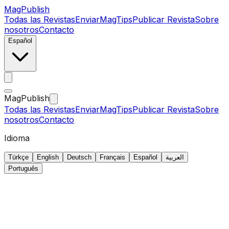
MagPublish
Todas las Revistas
Enviar
MagTips
Publicar Revista
Sobre
nosotros
Contacto
Español
MagPublish
Todas las Revistas
Enviar
MagTips
Publicar Revista
Sobre
nosotros
Contacto
Idioma
Türkçe
English
Deutsch
Français
Español
العربية
Português