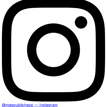
@magpublishapp — Instagram