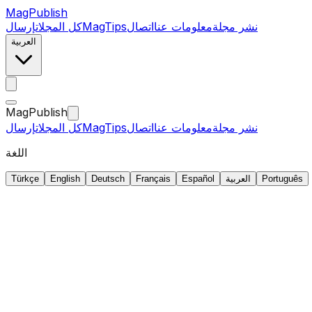
MagPublish
نشر مجلة
معلومات عنا
اتصال
MagTips
كل المجلات
إرسال
العربية
MagPublish
نشر مجلة
معلومات عنا
اتصال
MagTips
كل المجلات
إرسال
اللغة
Português
العربية
Español
Français
Deutsch
English
Türkçe