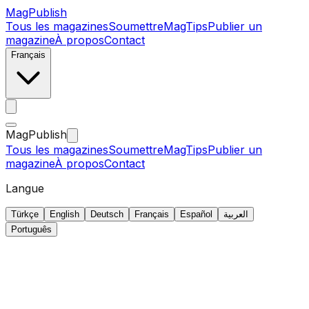
MagPublish
Tous les magazines
Soumettre
MagTips
Publier un
magazine
À propos
Contact
Français
MagPublish
Tous les magazines
Soumettre
MagTips
Publier un
magazine
À propos
Contact
Langue
Türkçe
English
Deutsch
Français
Español
العربية
Português