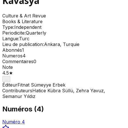
Kavasya
Culture & Art
Revue
Books & Literature
Type
:
Independent
Periodicite
:
Quarterly
Langue
:
Turc
Lieu de publication
:
Ankara, Turquie
Abonnés
1
Numeros
4
Commentaires
0
Note
4.5
★
...
Éditeur
Fitnat Sümeyye Erbek
Contributeurs
Hatice Kübra Süllü, Zehra Yavuz,
Semanur Yıldız
Numéros
(
4
)
Numéro 4