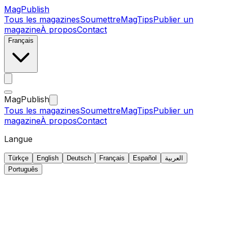
MagPublish
Tous les magazines
Soumettre
MagTips
Publier un
magazine
À propos
Contact
Français
MagPublish
Tous les magazines
Soumettre
MagTips
Publier un
magazine
À propos
Contact
Langue
Türkçe
English
Deutsch
Français
Español
العربية
Português