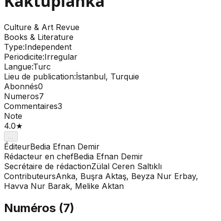
Kaktupianka
Culture & Art
Revue
Books & Literature
Type
:
Independent
Periodicite
:
Irregular
Langue
:
Turc
Lieu de publication
:
İstanbul, Turquie
Abonnés
0
Numeros
7
Commentaires
3
Note
4.0
★
...
Éditeur
Bedia Efnan Demir
Rédacteur en chef
Bedia Efnan Demir
Secrétaire de rédaction
Zülal Ceren Saltıklı
Contributeurs
Anka, Buşra Aktaş, Beyza Nur Erbay,
Havva Nur Barak, Melike Aktan
Numéros
(
7
)