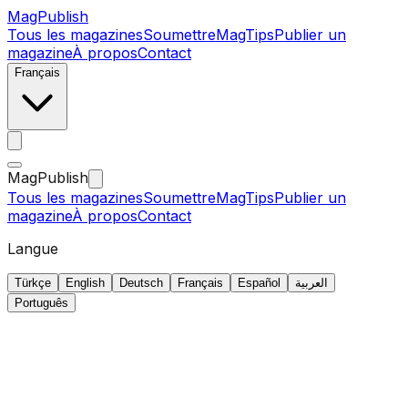
MagPublish
Tous les magazines
Soumettre
MagTips
Publier un
magazine
À propos
Contact
Français
MagPublish
Tous les magazines
Soumettre
MagTips
Publier un
magazine
À propos
Contact
Langue
Türkçe
English
Deutsch
Français
Español
العربية
Português