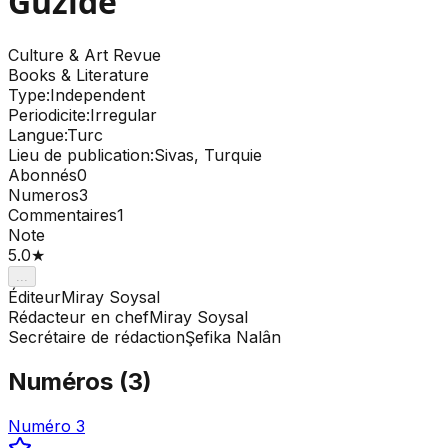
Güzide
Culture & Art
Revue
Books & Literature
Type
:
Independent
Periodicite
:
Irregular
Langue
:
Turc
Lieu de publication
:
Sivas, Turquie
Abonnés
0
Numeros
3
Commentaires
1
Note
5.0
★
...
Éditeur
Miray Soysal
Rédacteur en chef
Miray Soysal
Secrétaire de rédaction
Şefika Nalân
Numéros
(
3
)
Numéro 3