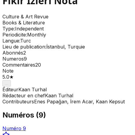
Fikir İzleri Nota
Culture & Art
Revue
Books & Literature
Type
:
Independent
Periodicite
:
Monthly
Langue
:
Turc
Lieu de publication
:
İstanbul, Turquie
Abonnés
2
Numeros
9
Commentaires
20
Note
5.0
★
...
Éditeur
Kaan Turhal
Rédacteur en chef
Kaan Turhal
Contributeurs
Enes Papağan, İrem Acar, Kaan Kepsut
Numéros
(
9
)
Numéro 9