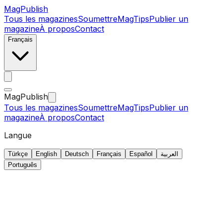
MagPublish
Tous les magazines
Soumettre
MagTips
Publier un
magazine
À propos
Contact
Français
MagPublish
Tous les magazines
Soumettre
MagTips
Publier un
magazine
À propos
Contact
Langue
Türkçe
English
Deutsch
Français
Español
العربية
Português