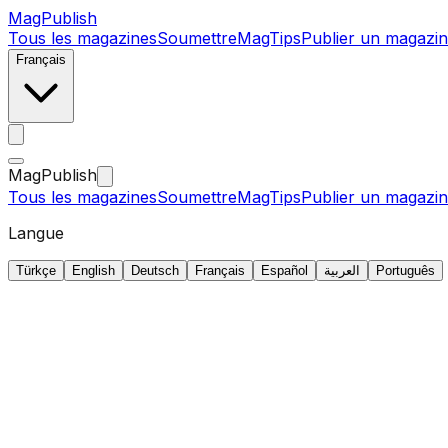
MagPublish
Tous les magazines
Soumettre
MagTips
Publier un magazin
Français
MagPublish
Tous les magazines
Soumettre
MagTips
Publier un magazin
Langue
Türkçe
English
Deutsch
Français
Español
العربية
Português