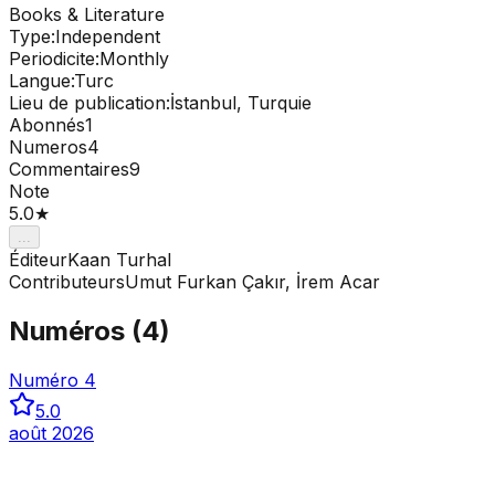
Books & Literature
Type
:
Independent
Periodicite
:
Monthly
Langue
:
Turc
Lieu de publication
:
İstanbul, Turquie
Abonnés
1
Numeros
4
Commentaires
9
Note
5.0
★
...
Éditeur
Kaan Turhal
Contributeurs
Umut Furkan Çakır, İrem Acar
Numéros
(
4
)
Numéro 4
5.0
août 2026