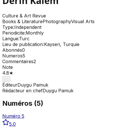
Derin Kalem
Culture & Art
Revue
Books & Literature
Photography
Visual Arts
Type
:
Independent
Periodicite
:
Monthly
Langue
:
Turc
Lieu de publication
:
Kayseri, Turquie
Abonnés
0
Numeros
5
Commentaires
2
Note
4.8
★
...
Éditeur
Duygu Pamuk
Rédacteur en chef
Duygu Pamuk
Numéros
(
5
)
Numéro 5
5.0