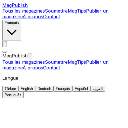
MagPublish
Tous les magazines
Soumettre
MagTips
Publier un
magazine
À propos
Contact
Français
MagPublish
Tous les magazines
Soumettre
MagTips
Publier un
magazine
À propos
Contact
Langue
Türkçe
English
Deutsch
Français
Español
العربية
Português