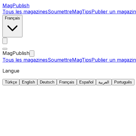
MagPublish
Tous les magazines
Soumettre
MagTips
Publier un magazin
Français
MagPublish
Tous les magazines
Soumettre
MagTips
Publier un magazin
Langue
Türkçe
English
Deutsch
Français
Español
العربية
Português