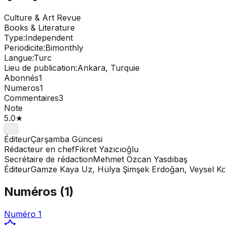
Culture & Art
Revue
Books & Literature
Type
:
Independent
Periodicite
:
Bimonthly
Langue
:
Turc
Lieu de publication
:
Ankara, Turquie
Abonnés
1
Numeros
1
Commentaires
3
Note
5.0
★
...
Éditeur
Çarşamba Güncesi
Rédacteur en chef
Fikret Yazıcıoğlu
Secrétaire de rédaction
Mehmet Özcan Yasdıbaş
Éditeur
Gamze Kaya Uz, Hülya Şimşek Erdoğan, Veysel K
Numéros
(
1
)
Numéro 1