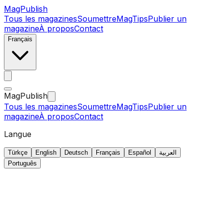
MagPublish
Tous les magazines
Soumettre
MagTips
Publier un
magazine
À propos
Contact
Français
MagPublish
Tous les magazines
Soumettre
MagTips
Publier un
magazine
À propos
Contact
Langue
Türkçe
English
Deutsch
Français
Español
العربية
Português