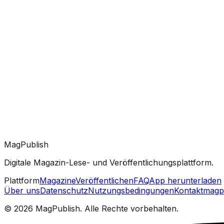
MagPublish
Digitale Magazin-Lese- und Veröffentlichungsplattform.
Plattform
Magazine
Veröffentlichen
FAQ
App herunterladen
Über uns
Datenschutz
Nutzungsbedingungen
Kontakt
magp
©
2026
MagPublish.
Alle Rechte vorbehalten.