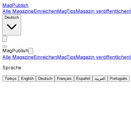
MagPublish
Alle Magazine
Einreichen
MagTips
Magazin veröffentlichen
Deutsch
MagPublish
Alle Magazine
Einreichen
MagTips
Magazin veröffentlichen
Sprache
Türkçe
English
Deutsch
Français
Español
العربية
Português