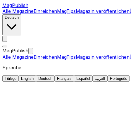
MagPublish
Alle Magazine
Einreichen
MagTips
Magazin veröffentlichen
Deutsch
MagPublish
Alle Magazine
Einreichen
MagTips
Magazin veröffentlichen
Sprache
Türkçe
English
Deutsch
Français
Español
العربية
Português