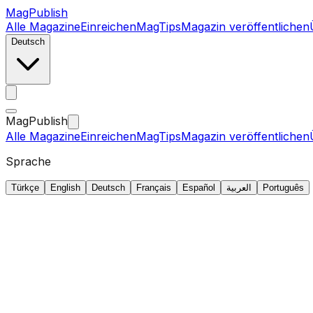
MagPublish
Alle Magazine
Einreichen
MagTips
Magazin veröffentlichen
Deutsch
MagPublish
Alle Magazine
Einreichen
MagTips
Magazin veröffentlichen
Sprache
Türkçe
English
Deutsch
Français
Español
العربية
Português